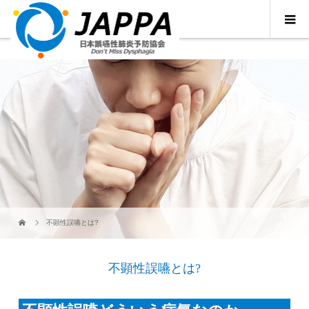
不顕性誤嚥とは?
不顕性誤嚥とは?